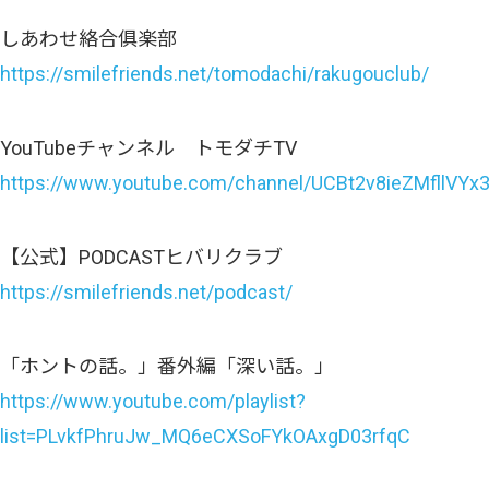
しあわせ絡合俱楽部
https://smilefriends.net/tomodachi/rakugouclub/
YouTubeチャンネル トモダチTV
https://www.youtube.com/channel/UCBt2v8ieZMfllVY
【公式】PODCASTヒバリクラブ
https://smilefriends.net/podcast/
「ホントの話。」番外編「深い話。」
https://www.youtube.com/playlist?
list=PLvkfPhruJw_MQ6eCXSoFYkOAxgD03rfqC