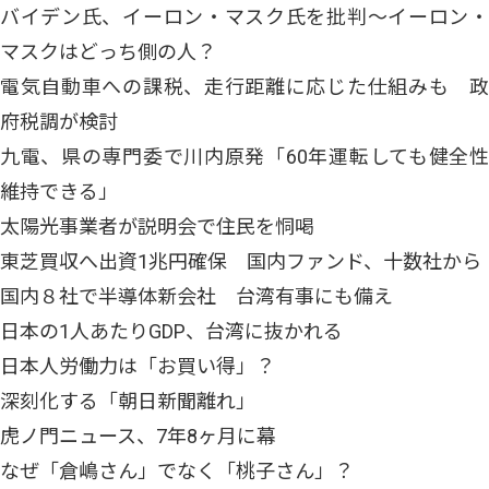
バイデン氏、イーロン・マスク氏を批判〜イーロン・
マスクはどっち側の人？
電気自動車への課税、走行距離に応じた仕組みも 政
府税調が検討
九電、県の専門委で川内原発「60年運転しても健全性
維持できる」
太陽光事業者が説明会で住民を恫喝
東芝買収へ出資1兆円確保 国内ファンド、十数社から
国内８社で半導体新会社 台湾有事にも備え
日本の1人あたりGDP、台湾に抜かれる
日本人労働力は「お買い得」？
深刻化する「朝日新聞離れ」
虎ノ門ニュース、7年8ヶ月に幕
なぜ「倉嶋さん」でなく「桃子さん」？