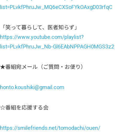
list=PLvkfPhruJw_MQ6eCXSoFYkOAxgD03rfqC
「笑って暮らして、医者知らず」
https://www.youtube.com/playlist?
list=PLvkfPhruJw_Nb-Gl6EAbNPPAGH0MGS3z2
★番組宛メール（ご質問・お便り）
honto.koushiki@gmail.com
☆番組を応援する会
https://smilefriends.net/tomodachi/ouen/