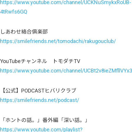
https://www.youtube.com/channel/UCKNuSmykxRoUB-
4tRwfs6GQ
しあわせ絡合俱楽部
https://smilefriends.net/tomodachi/rakugouclub/
YouTubeチャンネル トモダチTV
https://www.youtube.com/channel/UCBt2v8ieZMfllVY
【公式】PODCASTヒバリクラブ
https://smilefriends.net/podcast/
「ホントの話。」番外編「深い話。」
https://www.youtube.com/playlist?