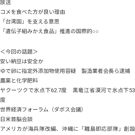
放送
コメを食べた方が良い理由
「台湾国」を支える意思
「遺伝子組みかえ食品」推進の国際的○○
＜今回の話題＞
安い納豆は安全か
ゆで卵に指定外添加物使用容疑 製造業者会長ら逮捕
農薬と化学肥料
ヤクーツクで氷点下62.7度 黒竜江省漠河で氷点下53
度
世界経済フォーラム（ダボス会議）
日米首脳会談
アメリカが海兵隊改編、沖縄に「離島即応部隊」創設