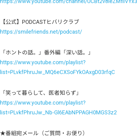
https://www.youtube.com/channel/UCBt2v8ieZMfllVY
【公式】PODCASTヒバリクラブ
https://smilefriends.net/podcast/
「ホントの話。」番外編「深い話。」
https://www.youtube.com/playlist?
list=PLvkfPhruJw_MQ6eCXSoFYkOAxgD03rfqC
「笑って暮らして、医者知らず」
https://www.youtube.com/playlist?
list=PLvkfPhruJw_Nb-Gl6EAbNPPAGH0MGS3z2
★番組宛メール（ご質問・お便り）