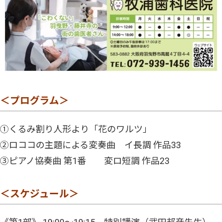
＜プログラム＞
①くるみ割り人形より「花のワルツ」
②ロココの主題による変奏曲 イ長調 作品33
③ピアノ協奏曲 第1番 変ロ短調 作品23
＜スケジュール＞