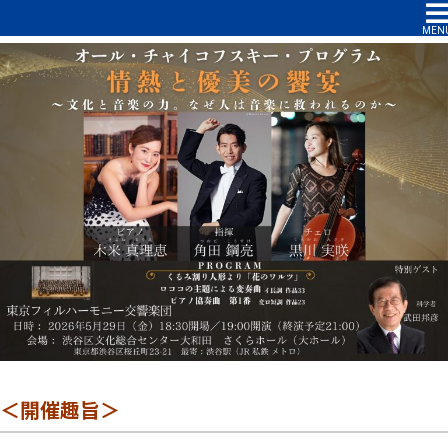
チャイコフスキー「情熱と優美の饗宴」Power of Music 2026 ～Tchaikovsky ～
MEN
＜開催趣旨＞