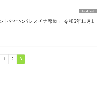
Podcast
ピント外れのパレスチナ報道」 令和5年11月1
固
固
固
1
2
3
定
定
定
ペ
ペ
ペ
ー
ー
ー
ジ
ジ
ジ