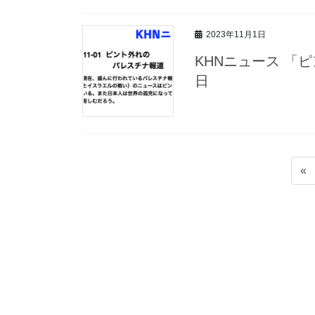
2023年11月1日
KHNニュース 「
日
投
«
稿
の
ペ
ー
ジ
送