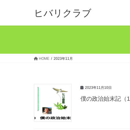
コ
ナ
ン
ビ
ヒバリクラブ
テ
ゲ
ン
ー
ツ
シ
へ
ョ
ス
ン
キ
に
ッ
移
HOME
2023年11月
プ
動
2023年11月10日
僕の政治始末記（1