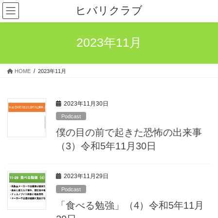
コ
ナ
ヒバリクラブ
ン
ビ
テ
ゲ
ン
ー
2023年11月
ツ
シ
へ
ョ
ス
ン
HOME
2023年11月
キ
に
ッ
移
プ
動
2023年11月30日
Podcast
僕の目の前で起きた恐怖の出来事
（3）令和5年11月30日
2023年11月29日
Podcast
「食べる勉強」（4）令和5年11月