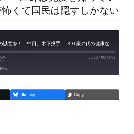
が怖くて国民は隠すしかない
死んでいく人に日本人の誠意を！ 中日、木下投手 ３０歳の代の健康な若者の死（７月２５日ワクチン、８月２日死亡） 医師は免疫を知っているはずだ マスコミが怖くて国民は隠すしかない
00:00
/
00:11:09
e
Fast
Forward
HARE
30
seconds
Bluesky
Copy