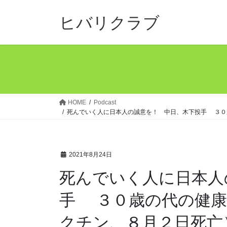
コ
ナ
ン
ビ
ヒバリクラブ
テ
ゲ
ン
ー
ツ
シ
へ
ョ
ス
ン
キ
に
ッ
移
HOME
Podcast
死んでいく人に日本人の誠意を！ 中日、木下投手 ３０
プ
動
2021年8月24日
死んでいく人に日本人
手 ３０歳の代の健康
クチン、８月２日死亡