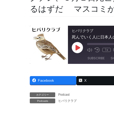
るはずだ マスコミ
ヒバリクラブ
Play
1x
Mute/Unmut
Rewind
Episode
Episode
10
SUBSCRIBE
S
Seconds
SHARE
RSS FEED
Facebook
X
LINK
EMBED
Podcast
カテゴリー
ヒバリクラブ
Podcasts