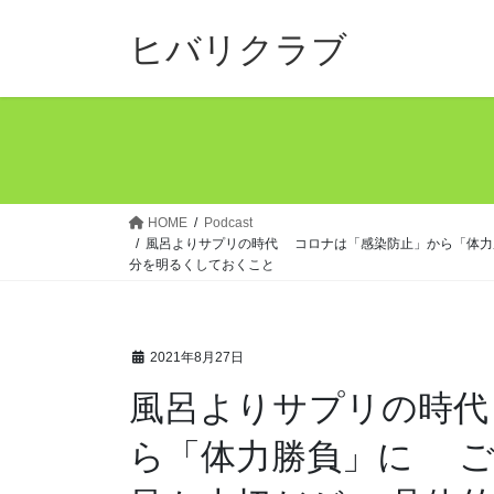
コ
ナ
ン
ビ
ヒバリクラブ
テ
ゲ
ン
ー
ツ
シ
へ
ョ
ス
ン
キ
に
ッ
移
HOME
Podcast
風呂よりサプリの時代 コロナは「感染防止」から「体力
プ
動
分を明るくしておくこと
2021年8月27日
風呂よりサプリの時代
ら「体力勝負」に ご