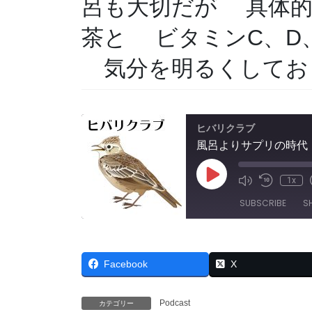
呂も大切だが 具体的
茶と ビタミンC、D
気分を明るくしてお
ヒバリクラブ
Play
1x
Mute/Unmut
Rewind
Episode
Episode
10
SUBSCRIBE
S
Seconds
SHARE
RSS FEED
Facebook
X
LINK
EMBED
Podcast
カテゴリー