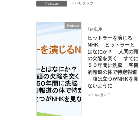
ヒバリクラブ
Podcasts
Podcast
前の記事
ヒットラーを演じる
NHK ヒットラーと
はなにか？ 人間の頭
の欠陥を突く すでに
５０年間に洗脳 客観
的報道の体で特定報道
腹は立つがNHKを見
ないように
2021年8月26日