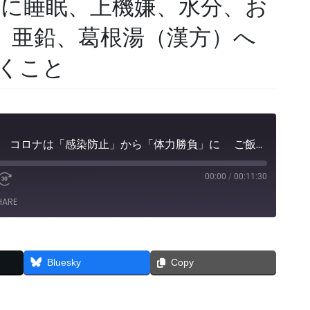
に睡眠、上機嫌、水分、お
、亜鉛、葛根湯（漢方）へ
くこと
風呂よりサプリの時代 コロナは「感染防止」から「体力勝負」に ご飯、みそ汁、ショウガ、風呂も大切だが 具体的に睡眠、上機嫌、水分、お茶と ビタミンC、D、亜鉛、葛根湯（漢方）へ 気分を明るくしておくこと
00:00
/
00:11:30
e
Fast
Forward
HARE
30
seconds
Bluesky
Copy