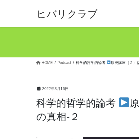
コ
ナ
ン
ビ
ヒバリクラブ
テ
ゲ
ン
ー
ツ
シ
へ
ョ
ス
ン
キ
に
ッ
移
HOME
Podcast
科学的哲学的論考
原発講座（２）
プ
動
2022年3月16日
科学的哲学的論考
の真相-２