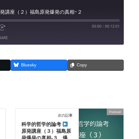
発講座（２）福島原発爆発の真相-２
00:00
/
00:12:01
e
Fast
Forward
HARE
30
seconds
Bluesky
Copy
Podcast
次の記事
科学的哲学的論考
原発講座（３）福島原
発爆発の真相-３ 爆