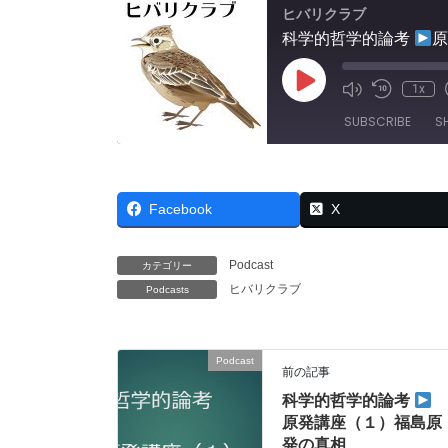
ヒバリクラブ
科学的哲学的論考
原
Play
1x
Mute/Unmut
Rewind
Episode
Episode
10
SUBSCRIBE
S
Seconds
SHARE
RSS FEED
Facebook
X
LINK
EMBED
Podcast
カテゴリー
ヒバリクラブ
Podcasts
Podcast
前の記事
科学的哲学的論考
原発講座（１）福島原
発の真相