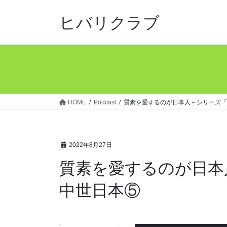
コ
ナ
ン
ビ
ヒバリクラブ
テ
ゲ
ン
ー
ツ
シ
へ
ョ
ス
ン
キ
に
ッ
移
HOME
Podcast
質素を愛するのが日本人～シリーズ「
プ
動
2022年8月27日
質素を愛するのが日本
中世日本⑤