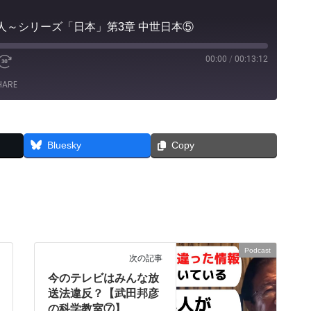
人～シリーズ「日本」第3章 中世日本⑤
00:00
/
00:13:12
e
Fast
Forward
HARE
30
seconds
Bluesky
Copy
Podcast
次の記事
今のテレビはみんな放
送法違反？【武田邦彦
の科学教室⑦】