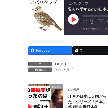
ヒバリクラブ
質素を愛するのが日本
Play
1x
Mute/Unmut
Rewind
Episode
Episode
10
SUBSCRIBE
S
Seconds
SHARE
RSS FEED
Facebook
X
LINK
EMBED
Podcast
カテゴリー
ヒバリクラブ
Podcasts
Podcast
前の記事
江戸の日本は天国だっ
た～シリーズ「日本」
第3章 中世日本④