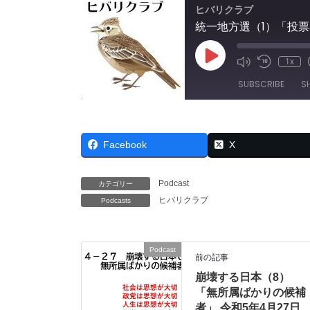
ヒバリクラブ
統一地方選（1）「投票
Play
1x
Mute/Unmut
Rewind
Episode
Episode
10
SUBSCRIBE
S
Seconds
SHARE
RSS FEED
Facebook
X
LINK
EMBED
Podcast
カテゴリー
ヒバリクラブ
Podcasts
Podcast
前の記事
崩壊する日本（8）
「無所属ばかりの候補
者」 令和5年4月27日