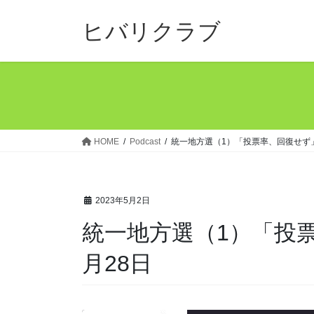
コ
ナ
ン
ビ
ヒバリクラブ
テ
ゲ
ン
ー
ツ
シ
へ
ョ
ス
ン
キ
に
ッ
移
HOME
Podcast
統一地方選（1）「投票率、回復せず」
プ
動
2023年5月2日
統一地方選（1）「投票
月28日