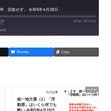
率、回復せず」 令和5年4月28日
00:00
/
00:10:24
e
Fast
Forward
HARE
30
seconds
Bluesky
Copy
Podcast
次の記事
統一地方選（2）「浮
動票」はいくら何でも
酷い 令和5年4月29日