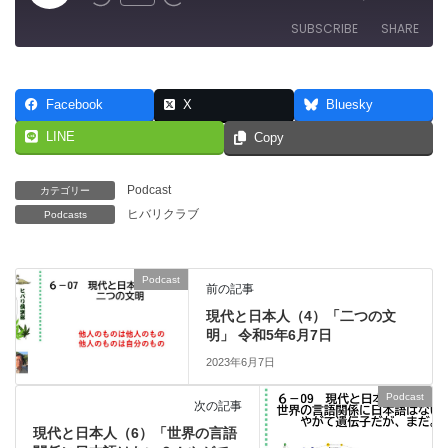
Rewind
Fast
Episode
10
Forward
SUBSCRIBE
SHARE
Seconds
30
seconds
SHARE
RSS FEED
Facebook
X
Bluesky
LINK
LINE
Copy
EMBED
Podcast
カテゴリー
ヒバリクラブ
Podcasts
Podcast
前の記事
現代と日本人（4）「二つの文
明」 令和5年6月7日
2023年6月7日
Podcast
次の記事
現代と日本人（6）「世界の言語