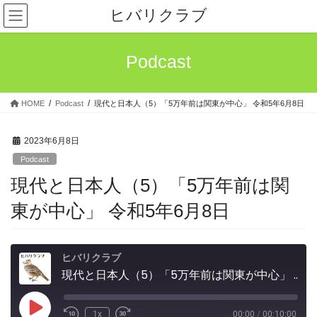
コ
ナ
ヒバリクラブ
ン
ビ
テ
ゲ
ン
ー
Podcast
ツ
シ
へ
ョ
ス
ン
HOME
Podcast
現代と日本人（5）「5万年前は関東が中心」 令和5年6月8日
キ
に
ッ
移
プ
動
2023年6月8日
Podcast
現代と日本人（5）「5万年前は関
東が中心」 令和5年6月8日
ヒバリクラブ
現代と日本人（5）「5万年前は関東が中心」 令和5年6月8日
Play
1x
00:00
/
00:10:00