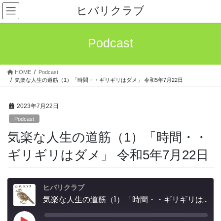
コ
ナ
ヒバリクラブ
ン
ビ
テ
ゲ
ン
ー
Podcast
ツ
シ
へ
ョ
ス
ン
HOME
Podcast
キ
に
気楽な人生の道筋（1）「時間・・ギリギリはダメ」 令和5年7月22日
ッ
移
プ
動
2023年7月22日
Podcast
気楽な人生の道筋（1）「時間・・
ギリギリはダメ」 令和5年7月22日
ヒバリクラブ
気楽な人生の道筋（1）「時間・・ギリギリはダメ」 令和5年7月22日