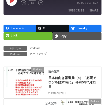
Play
1x
00:00
/
00:11:27
Rewind
Fast
Episode
10
Forward
SUBSCRIBE
SHARE
Seconds
30
seconds
SHARE
RSS FEED
Facebook
X
Bluesky
LINK
LINE
Copy
EMBED
Podcast
カテゴリー
ヒバリクラブ
Podcasts
Podcast
前の記事
日本前向き報道局（4）「必死で
ウソを隠す時代」 令和5年7月21
日
2023年7月21日
Podcast
次の記事