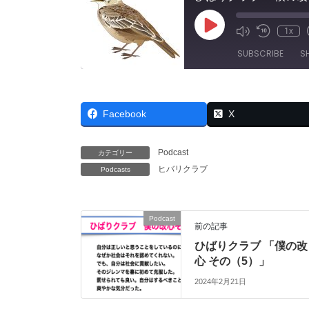
Play
1x
Mute/Unmut
Rewind
Episode
Episode
10
SUBSCRIBE
S
Seconds
SHARE
RSS FEED
Facebook
X
LINK
EMBED
Podcast
カテゴリー
ヒバリクラブ
Podcasts
Podcast
前の記事
ひばりクラブ 「僕の改
心 その（5）」
2024年2月21日