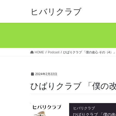
コ
ナ
ン
ビ
ヒバリクラブ
テ
ゲ
ン
ー
ツ
シ
へ
ョ
ス
ン
キ
に
ッ
移
HOME
Podcast
ひばりクラブ 「僕の改心 その（4）
プ
動
2024年2月22日
ひばりクラブ 「僕の改
ヒバリクラブ
ひばりクラブ 「僕の改