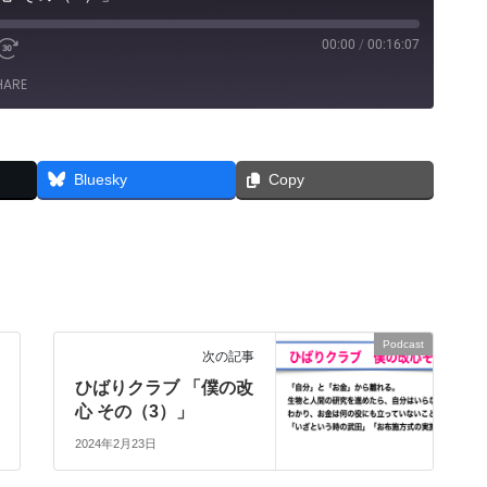
00:00
/
00:16:07
e
Fast
Forward
HARE
30
seconds
Bluesky
Copy
Podcast
次の記事
ひばりクラブ 「僕の改
心 その（3）」
2024年2月23日