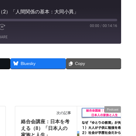
（2）「人間関係の基本：大同小異」
00:00
/
00:14:16
e
Fast
Forward
HARE
30
seconds
Bluesky
Copy
Podcast
次の記事
絡合会講座：日本を考
える（8）「日本人の
家族と人生」