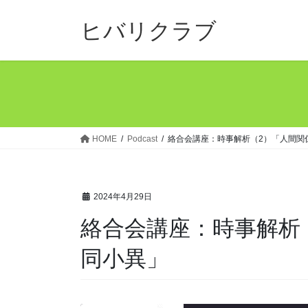
コ
ナ
ン
ビ
ヒバリクラブ
テ
ゲ
ン
ー
ツ
シ
へ
ョ
ス
ン
キ
に
ッ
移
HOME
Podcast
絡合会講座：時事解析（2）「人間関
プ
動
2024年4月29日
絡合会講座：時事解析
同小異」