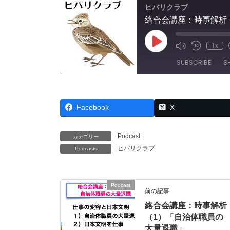
ヒバリクラブ
絡合会講座：時事解析
Play
1x
Mute/Unmut
Rewind
Episode
Episode
10
SUBSCRIBE
S
Seconds
SHARE
RSS FEED
Facebook
X
LINK
EMBED
Podcast
カテゴリー
ヒバリクラブ
Podcasts
Podcast
前の記事
絡合会講座：時事解析
（1）「自治体職員の
大量退職」