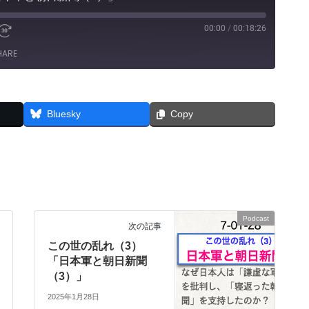
00:00
/
00:18:26
e
Fast
Forward
HARE
30
seconds
Bluesky
Copy
Podcast
次の記事
この世の乱れ（3）
「日本軍と朝日新聞
（3）」
2025年1月28日