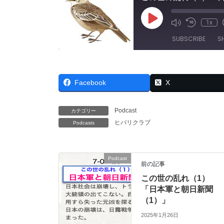
Play
1x
Mute/Unmut
Rewind
Episode
Episode
10
SUBSCRIBE
S
Seconds
SHARE
RSS FEED
Facebook
X
LINK
EMBED
Podcast
カテゴリー
ヒバリクラブ
Podcasts
Podcast
前の記事
この世の乱れ（1）
「日本軍と朝日新聞
（1）」
2025年1月26日