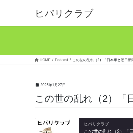
コ
ナ
ン
ビ
ヒバリクラブ
テ
ゲ
ン
ー
ツ
シ
へ
ョ
ス
ン
キ
に
ッ
移
HOME
Podcast
この世の乱れ（2）「日本軍と朝日新
プ
動
2025年1月27日
この世の乱れ（2）「
ヒバリクラブ
この世の乱れ（2）「