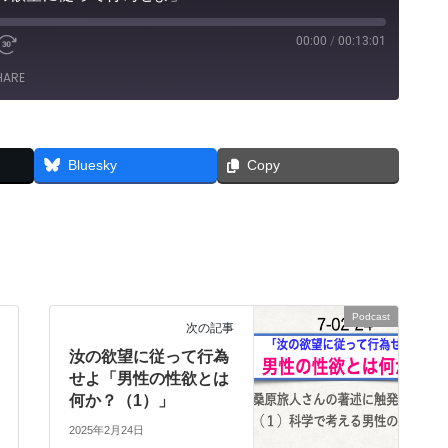
00:00
/
00:13:01
e
Fast
Forward
HARE
30
seconds
Bluesky
Copy
Podcast
次の記事
汝の欲望に従って行為
せよ「男性の性欲とは
何か？（1）」
2025年2月24日