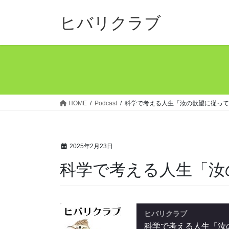
コ
ナ
ン
ビ
ヒバリクラブ
テ
ゲ
ン
ー
ツ
シ
へ
ョ
ス
ン
キ
に
ッ
移
HOME
Podcast
科学で考える人生「汝の欲望に従って
プ
動
2025年2月23日
科学で考える人生「汝
ヒバリクラブ
科学で考える人生「汝