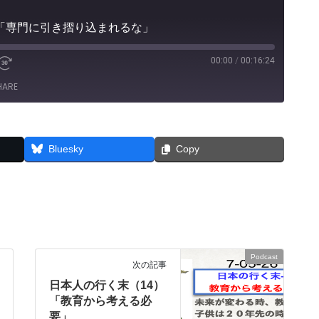
）「専門に引き摺り込まれるな」
00:00
/
00:16:24
e
Fast
Forward
HARE
30
seconds
Bluesky
Copy
Podcast
次の記事
日本人の行く末（14）
「教育から考える必
要」