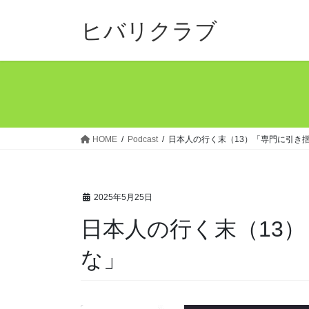
コ
ナ
ン
ビ
ヒバリクラブ
テ
ゲ
ン
ー
ツ
シ
へ
ョ
ス
ン
キ
に
ッ
移
HOME
Podcast
日本人の行く末（13）「専門に引き
プ
動
2025年5月25日
日本人の行く末（13
な」