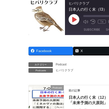
ヒバリクラブ
日本人の行く末（13
Play
1x
Mute/Unmut
Rewind
Episode
Episode
10
SUBSCRIBE
S
Seconds
SHARE
RSS FEED
Facebook
X
LINK
EMBED
Podcast
カテゴリー
ヒバリクラブ
Podcasts
Podcast
前の記事
日本人の行く末（12）
「未来予測の大原則」