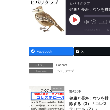
ヒバリクラブ
健康と長寿：ウソを排
Play
1x
Mute/Unmut
Rewind
Episode
Episode
10
SUBSCRIBE
S
Seconds
SHARE
RSS FEED
Facebook
X
LINK
EMBED
Podcast
カテゴリー
ヒバリクラブ
Podcasts
Podcast
前の記事
健康と長寿：ウソを排
除する（3）「コレス
テロール（2）」