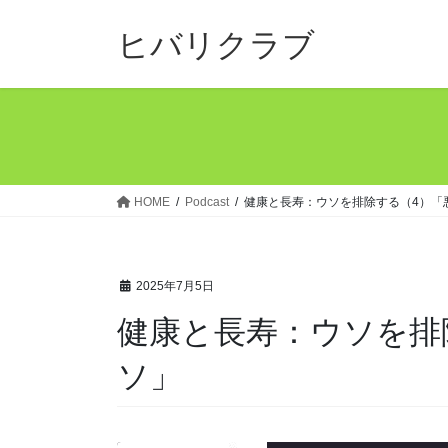
コ
ナ
ン
ビ
ヒバリクラブ
テ
ゲ
ン
ー
ツ
シ
へ
ョ
ス
ン
キ
に
ッ
移
HOME
Podcast
健康と長寿：ウソを排除する（4）「
プ
動
2025年7月5日
健康と長寿：ウソを排
ソ」