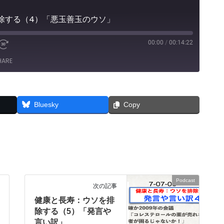
除する（4）「悪玉善玉のウソ」
00:00
/
00:14:22
e
Fast
Forward
HARE
30
seconds
Bluesky
Copy
Podcast
次の記事
健康と長寿：ウソを排
除する（5）「発言や
言い訳」