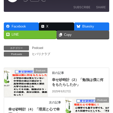
Rewind
Fast
Episode
10
Forward
SUBSCRIBE
SHARE
Seconds
30
seconds
SHARE
RSS FEED
Facebook
X
Bluesky
LINK
LINE
Copy
EMBED
Podcast
カテゴリー
ヒバリクラブ
Podcasts
Podcast
前の記事
幸せ砂時計（2）「勉強は僕に何
をもたらしたか」
2025年9月27日
Podcast
次の記事
幸せ砂時計（4）「理屈と心で幸