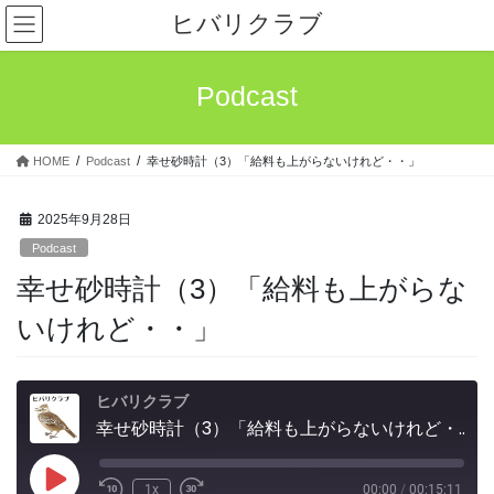
コ
ナ
ヒバリクラブ
ン
ビ
テ
ゲ
ン
ー
Podcast
ツ
シ
へ
ョ
ス
ン
HOME
Podcast
幸せ砂時計（3）「給料も上がらないけれど・・」
キ
に
ッ
移
プ
動
2025年9月28日
Podcast
幸せ砂時計（3）「給料も上がらな
いけれど・・」
ヒバリクラブ
幸せ砂時計（3）「給料も上がらないけれど・・」
Play
1x
00:00
/
00:15:11