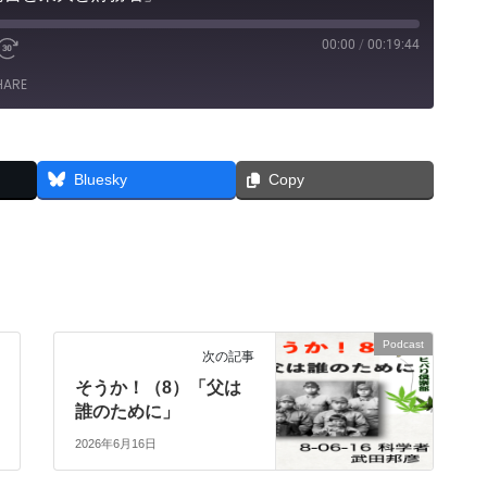
00:00
/
00:19:44
e
Fast
Forward
HARE
30
seconds
Bluesky
Copy
Podcast
次の記事
そうか！（8）「父は
誰のために」
2026年6月16日