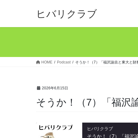
コ
ナ
ン
ビ
ヒバリクラブ
テ
ゲ
ン
ー
ツ
シ
へ
ョ
ス
ン
キ
に
ッ
移
HOME
Podcast
そうか！（7）「福沢諭吉と東大と財
プ
動
2026年6月15日
そうか！（7）「福沢
ヒバリクラブ
そうか！（7）「福沢