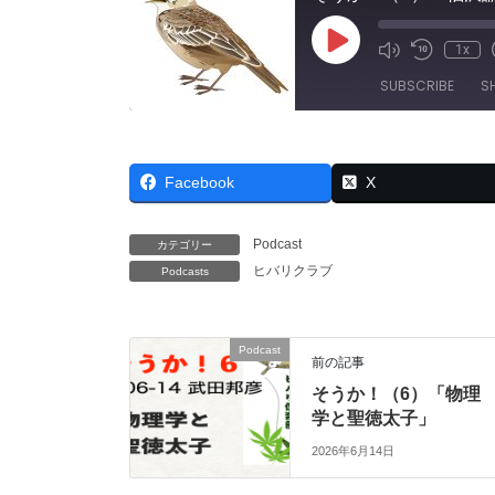
Play
1x
Mute/Unmut
Rewind
Episode
Episode
10
SUBSCRIBE
S
Seconds
SHARE
RSS FEED
Facebook
X
LINK
EMBED
Podcast
カテゴリー
ヒバリクラブ
Podcasts
Podcast
前の記事
そうか！（6）「物理
学と聖徳太子」
2026年6月14日