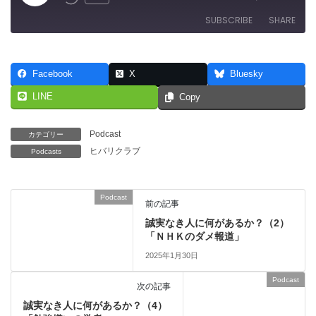
Rewind
Fast
Episode
10
Forward
SUBSCRIBE
SHARE
Seconds
30
seconds
SHARE
RSS FEED
Facebook
X
Bluesky
LINK
LINE
Copy
EMBED
Podcast
カテゴリー
ヒバリクラブ
Podcasts
Podcast
前の記事
誠実なき人に何があるか？（2）
「ＮＨＫのダメ報道」
2025年1月30日
Podcast
次の記事
誠実なき人に何があるか？（4）