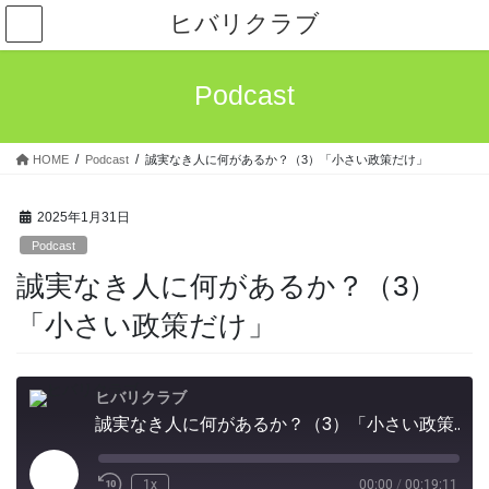
コ
ナ
ヒバリクラブ
ン
ビ
テ
ゲ
ン
ー
Podcast
ツ
シ
へ
ョ
ス
ン
HOME
Podcast
誠実なき人に何があるか？（3）「小さい政策だけ」
キ
に
ッ
移
プ
動
2025年1月31日
Podcast
誠実なき人に何があるか？（3）
「小さい政策だけ」
ヒバリクラブ
誠実なき人に何があるか？（3）「小さい政策だけ」
Play
1x
00:00
/
00:19:11