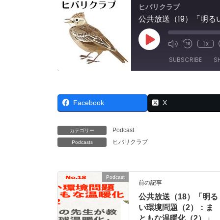
ヒバリクラブ
公共放送（19）「明る
Play
1x
Mute/Unmut
Rewind
Episode
Episode
10
SUBSCRIBE
S
Seconds
SHARE
RSS FEED
Facebook
X
LINK
EMBED
Podcast
カテゴリー
ヒバリクラブ
Podcasts
Podcast
前の記事
公共放送（18）「明る
い環境問題（2）：ま
ともな温暖化（2）」