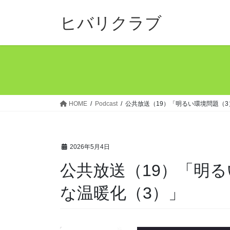
コ
ナ
ン
ビ
ヒバリクラブ
テ
ゲ
ン
ー
ツ
シ
へ
ョ
ス
ン
キ
に
ッ
移
HOME
Podcast
公共放送（19）「明るい環境問題（
プ
動
2026年5月4日
公共放送（19）「明
な温暖化（3）」