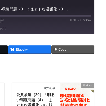
い環境問題（3）：まともな温暖化（3）」
00:00
/
00:24:47
e
Fast
Forward
HARE
30
seconds
Bluesky
Copy
Podcast
次の記事
公共放送（20）「明る
い環境問題（4）：ま
ともな温暖化（4）技